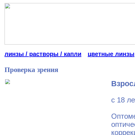
линзы / растворы / капли
цветные линзы
Проверка зрения
Взрос
с 18 л
Оптоме
оптиче
коррек