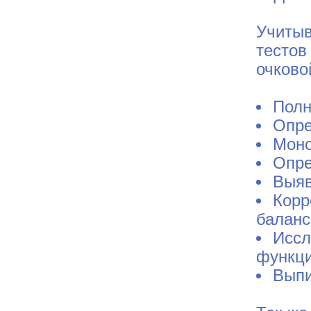
Учитыв
тестов
очково
Полн
Опре
Моно
Опре
Выяв
Корр
баланс
Иссл
функци
Выпи